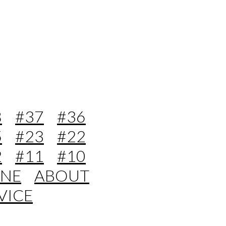
8
#37
#36
5
#23
#22
2
#11
#10
ONE
ABOUT
VICE