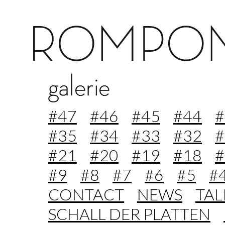
#47
#46
#45
#44
#
#35
#34
#33
#32
#
#21
#20
#19
#18
#
#9
#8
#7
#6
#5
#
CONTACT
NEWS
TA
SCHALL DER PLATTEN