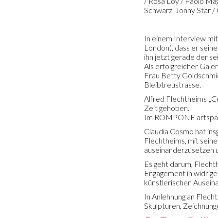
/ Rosa Loy / Paolo Ma
Schwarz Jonny Star / 
In einem Interview mi
London), dass er sein
ihn jetzt gerade der se
Als erfolgreicher Gal
Frau Betty Goldschmidt
Bleibtreustrasse.
Alfred Flechtheims „Ce
Zeit gehoben.
Im ROMPONE artspace 
Claudia Cosmo hat ins
Flechtheims, mit seine
auseinanderzusetzen u
Es geht darum, Flechth
Engagement in widrigen
künstlerischen Ausein
In Anlehnung an Flech
Skulpturen, Zeichnun