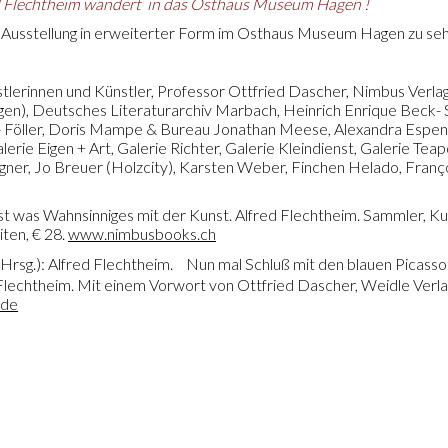
d Flechtheim wandert in das Osthaus Museum Hagen !
e Ausstellung in erweiterter Form im Osthaus Museum Hagen zu se
lerinnen und Künstler, Professor Ottfried Dascher, Nimbus Verlag,
), Deutsches Literaturarchiv Marbach, Heinrich Enrique Beck- S
t- Föller, Doris Mampe & Bureau Jonathan Meese, Alexandra Espen
lerie Eigen + Art, Galerie Richter, Galerie Kleindienst, Galerie Tea
ner, Jo Breuer (Holzcity), Karsten Weber, Finchen Helado, Franç
st was Wahnsinniges mit der Kunst. Alfred Flechtheim. Sammler, Ku
ten, € 28.
www.nimbusbooks.ch
(Hrsg.): Alfred Flechtheim. Nun mal Schluß mit den blauen Picasso
Flechtheim. Mit einem Vorwort von Ottfried Dascher, Weidle Verlag
.de