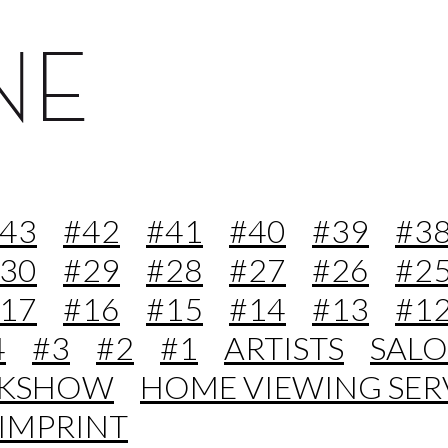
43
#42
#41
#40
#39
#3
30
#29
#28
#27
#26
#2
17
#16
#15
#14
#13
#1
4
#3
#2
#1
ARTISTS
SAL
LKSHOW
HOME VIEWING SER
IMPRINT