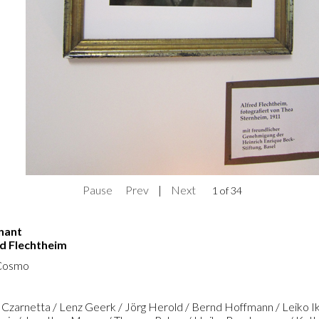
Pause
Prev
|
Next
2 of 34
enant
ed Flechtheim
 Cosmo
r Czarnetta / Lenz Geerk / Jörg Herold / Bernd Hoffmann / Leiko