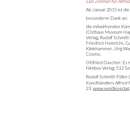
Das Zimmer für Alfre
Ab Januar 2015 ist di
besonderer Dank an:
die mitwirkenden Künst
(Osthaus Museum Hagen
Verlag, Rudolf Schmit
Friedrich Heinrichs, Ga
Klinkhammer, Jörg Wag
Cosmo.
Ottfried Dascher: Es i
Nimbus Verlag, 512 Sei
Rudolf Schmitt-Föller 
Kunsthändlers Alfred 
23.
www.weidleverlag