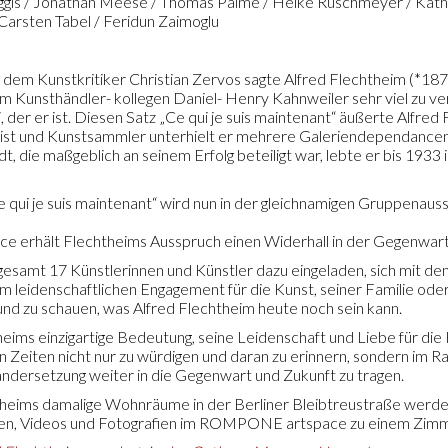
ggis / Jonathan Meese / Thomas Palme / Heike Ruschmeyer / Kathari
Carsten Tabel / Feridun Zaimoglu
t dem Kunstkritiker Christian Zervos sagte Alfred Flechtheim (*1
em Kunsthändler- kollegen Daniel- Henry Kahnweiler sehr viel zu 
i, der er ist. Diesen Satz „Ce qui je suis maintenant“ äußerte Alfre
erist und Kunstsammler unterhielt er mehrere Galeriendependance
, die maßgeblich an seinem Erfolg beteiligt war, lebte er bis 1933 i
 qui je suis maintenant“ wird nun in der gleichnamigen Gruppenauss
erhält Flechtheims Ausspruch einen Widerhall in der Gegenwart
gesamt 17 Künstlerinnen und Künstler dazu eingeladen, sich mit 
m leidenschaftlichen Engagement für die Kunst, seiner Familie ode
nd zu schauen, was Alfred Flechtheim heute noch sein kann.
eims einzigartige Bedeutung, seine Leidenschaft und Liebe für die 
 Zeiten nicht nur zu würdigen und daran zu erinnern, sondern im Rah
andersetzung weiter in die Gegenwart und Zukunft zu tragen.
theims damalige Wohnräume in der Berliner Bleibtreustraße werden 
gen, Videos und Fotografien im ROMPONE artspace zu einem Zimme