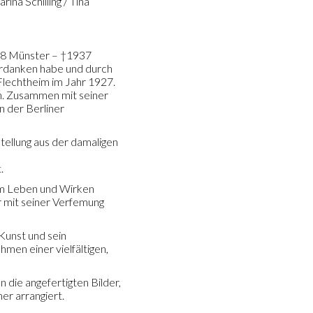
na Schilling / Tina
878 Münster – †1937
verdanken habe und durch
d Flechtheim im Jahr 1927.
n. Zusammen mit seiner
n der Berliner
tellung aus der damaligen
.
dem Leben und Wirken
r mit seiner Verfemung
Kunst und sein
men einer vielfältigen,
die angefertigten Bilder,
r arrangiert.