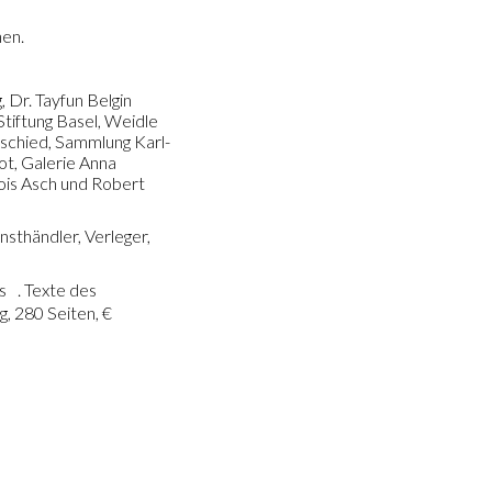
hen.
 Dr. Tayfun Belgin
tiftung Basel, Weidle
schied, Sammlung Karl-
pot, Galerie Anna
ois Asch und Robert
nsthändler, Verleger,
s . Texte des
, 280 Seiten, €