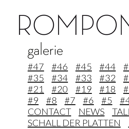
#47
#46
#45
#44
#
#35
#34
#33
#32
#
#21
#20
#19
#18
#
#9
#8
#7
#6
#5
#
CONTACT
NEWS
TA
SCHALL DER PLATTEN